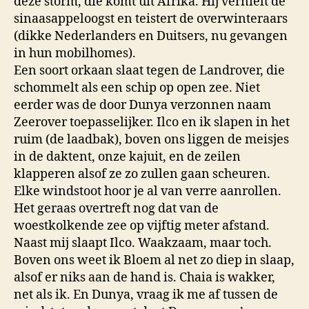
deze storm, die komt uit Afrika. Hij vernielt de
sinaasappeloogst en teistert de overwinteraars
(dikke Nederlanders en Duitsers, nu gevangen
in hun mobilhomes).
Een soort orkaan slaat tegen de Landrover, die
schommelt als een schip op open zee. Niet
eerder was de door Dunya verzonnen naam
Zeerover toepasselijker. Ilco en ik slapen in het
ruim (de laadbak), boven ons liggen de meisjes
in de daktent, onze kajuit, en de zeilen
klapperen alsof ze zo zullen gaan scheuren.
Elke windstoot hoor je al van verre aanrollen.
Het geraas overtreft nog dat van de
woestkolkende zee op vijftig meter afstand.
Naast mij slaapt Ilco. Waakzaam, maar toch.
Boven ons weet ik Bloem al net zo diep in slaap,
alsof er niks aan de hand is. Chaia is wakker,
net als ik. En Dunya, vraag ik me af tussen de