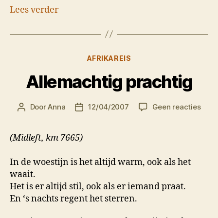
Lees verder
Categorieën
AFRIKAREIS
Allemachtig prachtig
op
Door
Anna
12/04/2007
Geen reacties
Berichtauteur
Berichtdatum
Alle
prac
(Midleft, km 7665)
In de woestijn is het altijd warm, ook als het
waait.
Het is er altijd stil, ook als er iemand praat.
En ‘s nachts regent het sterren.