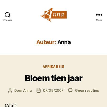
Zoeken
Menu
Anna
van
Praag
Auteur:
Anna
Categorieën
AFRIKAREIS
Bloem tien jaar
op
Door
Anna
07/05/2007
Geen reacties
Berichtauteur
Berichtdatum
Blo
tien
(Atar)
jaar