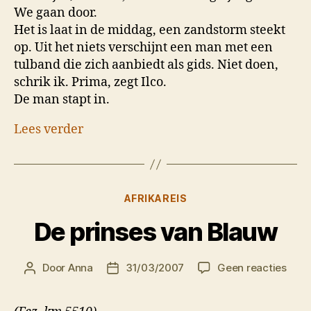
We gaan door.
Het is laat in de middag, een zandstorm steekt
op. Uit het niets verschijnt een man met een
tulband die zich aanbiedt als gids. Niet doen,
schrik ik. Prima, zegt Ilco.
De man stapt in.
Lees verder
Categorieën
AFRIKAREIS
De prinses van Blauw
op
Door
Anna
31/03/2007
Geen reacties
Berichtauteur
Berichtdatum
De
prin