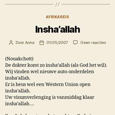
Categorieën
AFRIKAREIS
Insha’allah
op
Door
Anna
01/05/2007
Geen reacties
Berichtauteur
Berichtdatum
Insha
(Nouakchott)
De dokter komt zo insha’allah (als God het wil).
Wij vinden wel nieuwe auto-onderdelen
insha’allah.
Er is heus wel een Western Union open
insha’allah.
Uw visumverlenging is vanmiddag klaar
insha’allah….