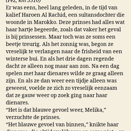
(Fez, km 5510)
van
Er was eens, heel lang geleden, in de tijd van
Blau
kalief Haroen Al Rachid, een sultansdochter die
woonde in Marokko. Deze prinses had alles wat
haar hartje begeerde, zoals dat vaker het geval
is bij prinsessen. Maar toch was ze soms een
beetje treurig. Als het zonnig was, begon ze
vreselijk te verlangen naar de frisheid van een
winterse bui. En als het drie dagen regende
dacht ze alleen nog maar aan zon. Na een dag
spelen met haar dienares wilde ze graag alleen
zijn. En als ze dan weer een tijdje alleen was
geweest, voelde ze zich zo vreselijk eenzaam
dat ze gauw weer op zoek ging naar haar
dienares.
“Het is dat blauwe gevoel weer, Melika,”
verzuchtte de prinses.
“Het blauwe gevoel van binnen,” knikte haar