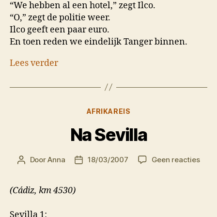
“We hebben al een hotel,” zegt Ilco.
“O,” zegt de politie weer.
Ilco geeft een paar euro.
En toen reden we eindelijk Tanger binnen.
Lees verder
Categorieën
AFRIKAREIS
Na Sevilla
op
Door
Anna
18/03/2007
Geen reacties
Berichtauteur
Berichtdatum
Na
Sevil
(Cádiz, km 4530)
Sevilla 1: