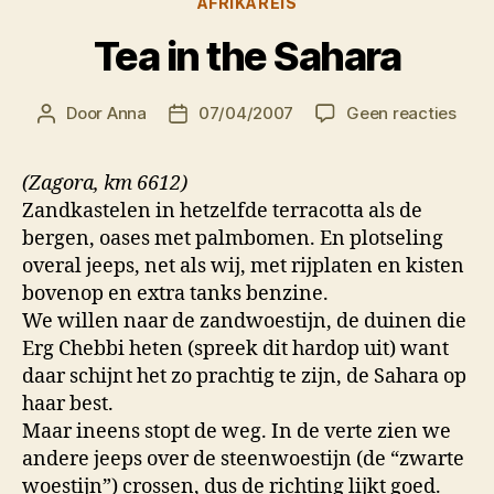
AFRIKAREIS
Tea in the Sahara
op
Door
Anna
07/04/2007
Geen reacties
Berichtauteur
Berichtdatum
Tea
in
(Zagora, km 6612)
the
Zandkastelen in hetzelfde terracotta als de
Saha
bergen, oases met palmbomen. En plotseling
overal jeeps, net als wij, met rijplaten en kisten
bovenop en extra tanks benzine.
We willen naar de zandwoestijn, de duinen die
Erg Chebbi heten (spreek dit hardop uit) want
daar schijnt het zo prachtig te zijn, de Sahara op
haar best.
Maar ineens stopt de weg. In de verte zien we
andere jeeps over de steenwoestijn (de “zwarte
woestijn”) crossen, dus de richting lijkt goed.