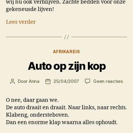
wij nu ook verblijven. Zachte bedden voor onze
gekeneusde lijven!
Lees verder
Categorieën
AFRIKAREIS
Auto op zijn kop
op
Door
Anna
25/04/2007
Geen reacties
Berichtauteur
Berichtdatum
Auto
op
O nee, daar gaan we.
zijn
De auto draait en draait. Naar links, naar rechts.
kop
Klabeng, ondersteboven.
Dan een enorme klap waarna alles ophoudt.