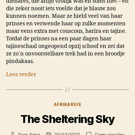
dienares, die altijd vrolijk was en soms niet – en
die zeker nooit iets voelde dat je blauw zou
kunnen noemen. Maar ze hield veel van haar
prinses en verwende haar op zulke momenten
maar eens extra met couscous, harira en tajine.
Totdat de prinses na een paar dagen haar
tajineschaal ongeopend opzij schoof en zei dat
ze zo´n onvoorstelbare trek had in een broodje
pindakaas.
Lees verder
Categorieën
AFRIKAREIS
The Sheltering Sky
op
Door
Anna
25/03/2007
Geen reacties
Berichtauteur
Berichtdatum