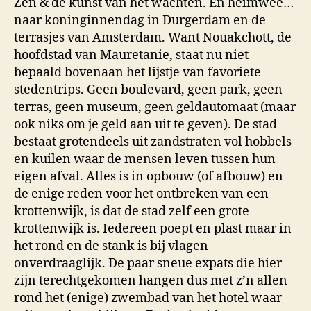
Zen & de kunst van het wachten. En heimwee…
naar koninginnendag in Durgerdam en de
terrasjes van Amsterdam. Want Nouakchott, de
hoofdstad van Mauretanie, staat nu niet
bepaald bovenaan het lijstje van favoriete
stedentrips. Geen boulevard, geen park, geen
terras, geen museum, geen geldautomaat (maar
ook niks om je geld aan uit te geven). De stad
bestaat grotendeels uit zandstraten vol hobbels
en kuilen waar de mensen leven tussen hun
eigen afval. Alles is in opbouw (of afbouw) en
de enige reden voor het ontbreken van een
krottenwijk, is dat de stad zelf een grote
krottenwijk is. Iedereen poept en plast maar in
het rond en de stank is bij vlagen
onverdraaglijk. De paar sneue expats die hier
zijn terechtgekomen hangen dus met z’n allen
rond het (enige) zwembad van het hotel waar