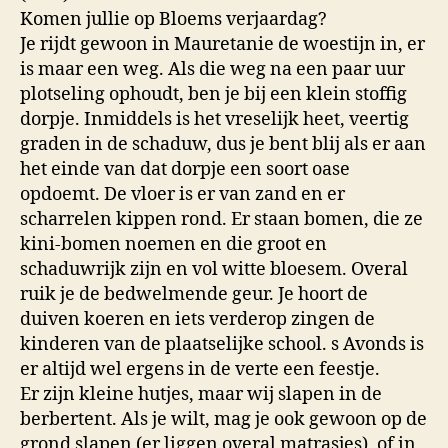
Komen jullie op Bloems verjaardag?
Je rijdt gewoon in Mauretanie de woestijn in, er
is maar een weg. Als die weg na een paar uur
plotseling ophoudt, ben je bij een klein stoffig
dorpje. Inmiddels is het vreselijk heet, veertig
graden in de schaduw, dus je bent blij als er aan
het einde van dat dorpje een soort oase
opdoemt. De vloer is er van zand en er
scharrelen kippen rond. Er staan bomen, die ze
kini-bomen noemen en die groot en
schaduwrijk zijn en vol witte bloesem. Overal
ruik je de bedwelmende geur. Je hoort de
duiven koeren en iets verderop zingen de
kinderen van de plaatselijke school. s Avonds is
er altijd wel ergens in de verte een feestje.
Er zijn kleine hutjes, maar wij slapen in de
berbertent. Als je wilt, mag je ook gewoon op de
grond slapen (er liggen overal matrasjes), of in