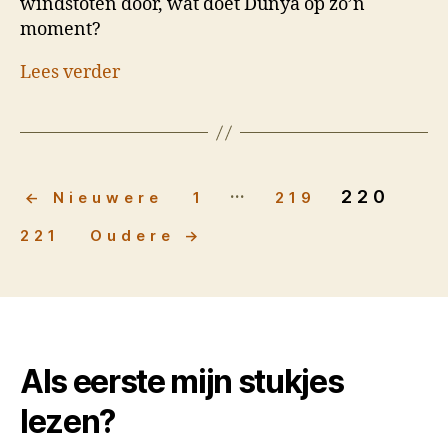
windstoten door, wat doet Dunya op zo’n
moment?
Lees verder
…
Berichten
220
←
Nieuwere
1
219
paginering
221
Oudere
→
Als eerste mijn stukjes
lezen?