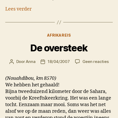
Lees verder
Categorieën
AFRIKAREIS
De oversteek
op
Door
Anna
18/04/2007
Geen reacties
Berichtauteur
Berichtdatum
De
over
(Nouahdibou, km 8570)
We hebben het gehaald!
Bijna tweeduizend kilometer door de Sahara,
voorbij de Kreeftskeerkring. Het was een lange
tocht. Eenzaam maar mooi. Soms was het net
alsof we op de maan reden, dan weer was alles
van zout en verderop stond de woestijn ineens