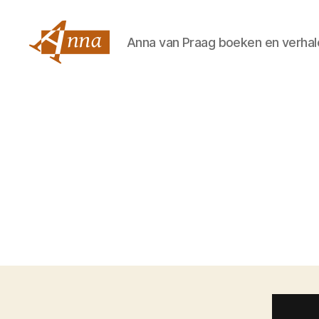
Anna van Praag boeken en verhal
Anna
van
Praag