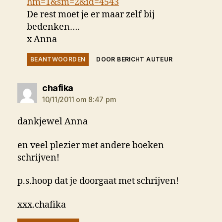
hm=1&sm=2&id=4543
De rest moet je er maar zelf bij
bedenken….
x Anna
BEANTWOORDEN
DOOR BERICHT AUTEUR
zegt:
chafika
10/11/2011 om 8:47 pm
dankjewel Anna
en veel plezier met andere boeken
schrijven!
p.s.hoop dat je doorgaat met schrijven!
xxx.chafika