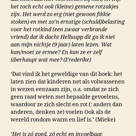
het toch echt ook (kleine) gemene rotzakjes
zijn. Het werd zo erg (niet gewoon fikkie
stoken) en met zo’n ernstige (schuld)belasting
voor het rotkind (een zwaar verbrande
vriend) dat ik dacht Helluupp dit ga ik niet
aan mijn nichtje (9 jaar) laten lezen. Wat
kan/moet ze ermee? En kan ze er zelf
überhaupt wat mee? (Frederike)
‘Dat vind ik het geweldige van dit boek: het
laten zien dat kinderen net als volwassenen
in wezen eenzaam zijn, o.a. omdat ze zich
geen raad weten met bepaalde gevoelens,
waardoor ze zich slecht en rot (: anders dan
anderen, denken ze) voelen Ook als de
wereld rondom warm en lief is.’ (Mieke)
‘Het is zó goed, zó echt en invoelbaar.