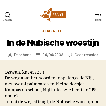
Zoeken
Menu
Anna
van
Categorieën
AFRIKAREIS
Praag
In de Nubische woestijn
op
Door
Anna
04/04/2008
Geen reacties
Berichtauteur
Berichtdatum
In
de
Nubi
(Aswan, km 45723 )
woes
De weg naar het noorden loopt langs de Nijl,
met overal palmoases en kleine dorpjes.
Kompas op schoot, Nijl links, wie heeft er GPS
nodig?
Totdat de weg afbuigt, de Nubische woestijn in.