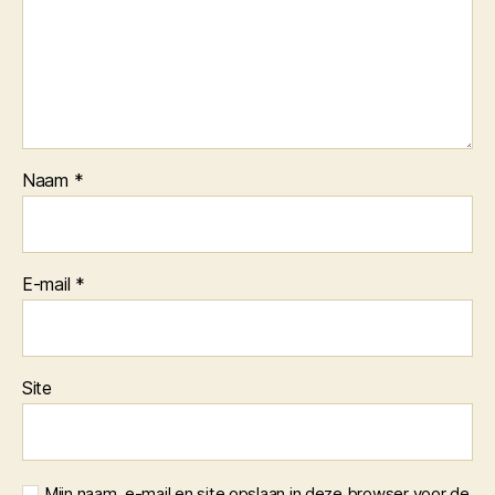
Naam
*
E-mail
*
Site
Mijn naam, e-mail en site opslaan in deze browser voor de