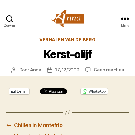
Zoeken
Menu
Anna
van
Categorieën
VERHALEN VAN DE BERG
Praag
Kerst-olijf
op
Door
Anna
17/12/2009
Geen reacties
Berichtauteur
Berichtdatum
Kerst
olijf
E-mail
WhatsApp
←
Chillen in Montefrio