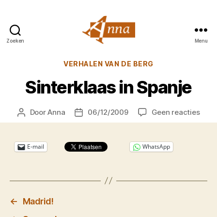
Zoeken
Menu
Anna
van
Categorieën
VERHALEN VAN DE BERG
Praag
Sinterklaas in Spanje
op
Door
Anna
06/12/2009
Geen reacties
Berichtauteur
Berichtdatum
Sinte
in
Span
E-mail
WhatsApp
←
Madrid!