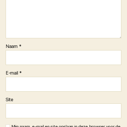
Naam
*
E-mail
*
Site
Mijn naam, e-mail en site opslaan in deze browser voor de