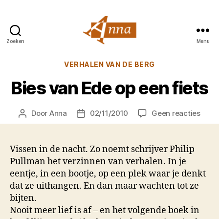
Zoeken
Menu
Anna
van
Categorieën
VERHALEN VAN DE BERG
Praag
Bies van Ede op een fiets
op
Door
Anna
02/11/2010
Geen reacties
Berichtauteur
Berichtdatum
Bies
van
Ede
Vissen in de nacht. Zo noemt schrijver Philip
op
Pullman het verzinnen van verhalen. In je
een
eentje, in een bootje, op een plek waar je denkt
fiets
dat ze uithangen. En dan maar wachten tot ze
bijten.
Nooit meer lief is af – en het volgende boek in