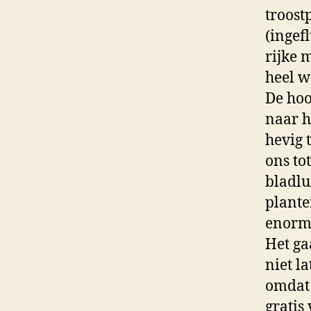
troost
(ingef
rijke 
heel w
De hoo
naar h
hevig 
ons to
bladlu
plante
enorme
Het ga
niet l
omdat 
gratis