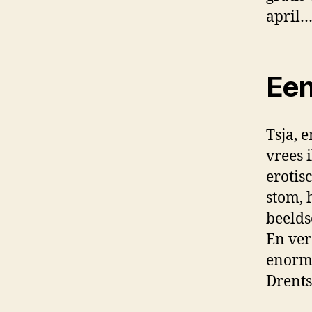
april…
Een
Tsja, e
vrees i
erotis
stom, 
beelds
En ver
enorme
Drents