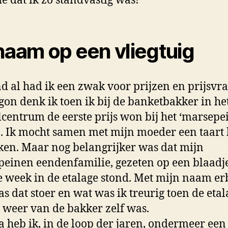
de dat ik zo standvastig was!
naam op een vliegtuig
nd al had ik een zwak voor prijzen en prijsvr
gon denk ik toen ik bij de banketbakker in he
centrum de eerste prijs won bij het ‘marsepe
’. Ik mocht samen met mijn moeder een taar
ken. Maar nog belangrijker was dat mijn
einen eendenfamilie, gezeten op een blaadje
e week in de etalage stond. Met mijn naam erb
s dat stoer en wat was ik treurig toen de etal
 weer van de bakker zelf was.
 heb ik, in de loop der jaren, ondermeer een