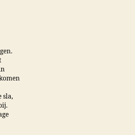
agen.
t
in
t komen
 sla,
ij.
age