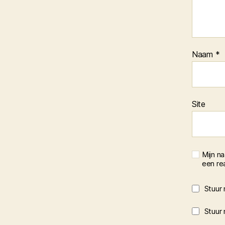
Naam
*
Site
Mijn n
een rea
Stuur 
Stuur 