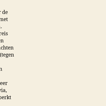
r de
 met
.
reis
en
achten
(tegen
n
weer
ia,
perkt