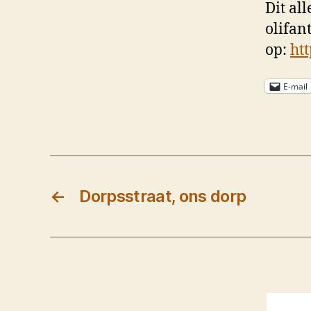
Dit al
olifan
op:
htt
E-mail
←
Dorpsstraat, ons dorp