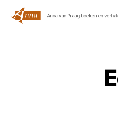
Anna van Praag boeken en verhal
Anna
van
Praag
E