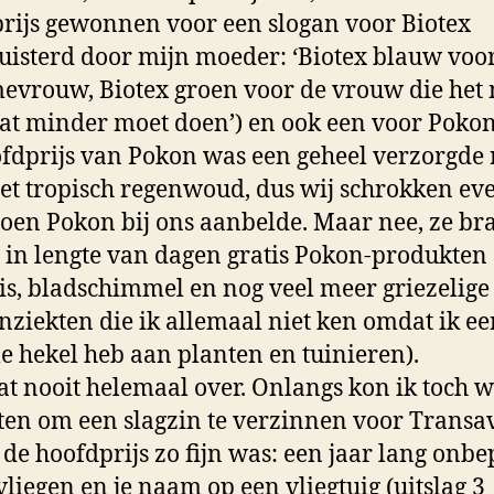
prijs gewonnen voor een slogan voor Biotex
luisterd door mijn moeder: ‘Biotex blauw voo
mevrouw, Biotex groen voor de vrouw die het
at minder moet doen’) en ook een voor Pokon
fdprijs van Pokon was een geheel verzorgde 
et tropisch regenwoud, dus wij schrokken ev
toen Pokon bij ons aanbelde. Maar nee, ze br
t in lengte van dagen gratis Pokon-produkten 
is, bladschimmel en nog veel meer griezelige
nziekten die ik allemaal niet ken omdat ik ee
 hekel heb aan planten en tuinieren).
at nooit helemaal over. Onlangs kon ik toch 
aten om een slagzin te verzinnen voor Transav
de hoofdprijs zo fijn was: een jaar lang onbe
 vliegen en je naam op een vliegtuig (uitslag 3