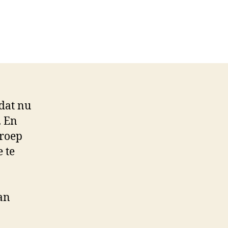
n
ak
or
ijsvragen
dat nu
. En
groep
 te
an