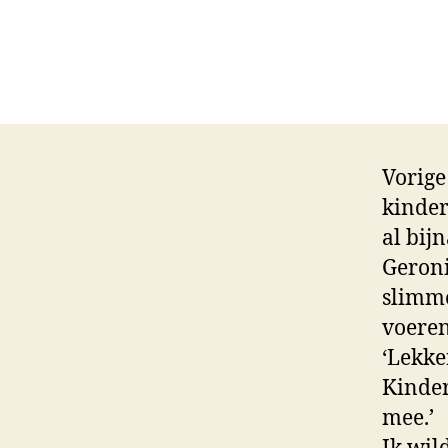
Vorige
kinder
al bij
Geroni
slimm
voeren
‘Lekke
Kinder
mee.’