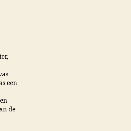
er,
was
was een
een
van de