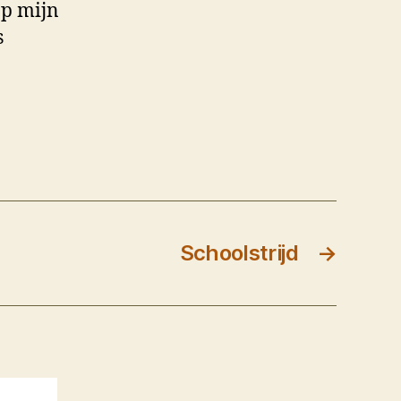
op mijn
s
Schoolstrijd
→