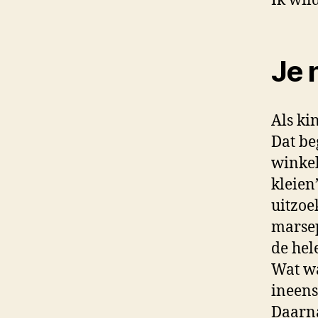
Ik wil
Je 
Als ki
Dat be
winkel
kleien
uitzoe
marsep
de hel
Wat wa
ineens
Daarna