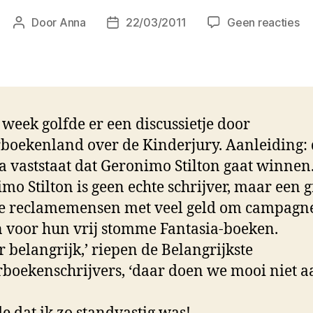
op
Door
Anna
22/03/2011
Geen reacties
Berichtauteur
Berichtdatum
Ee
zw
vo
pr
 week golfde er een discussietje door
boekenland over de Kinderjury. Aanleiding: 
na vaststaat dat Geronimo Stilton gaat winnen
mo Stilton is geen echte schrijver, maar een 
e reclamemensen met veel geld om campagne
 voor hun vrij stomme Fantasia-boeken.
r belangrijk,’ riepen de Belangrijkste
boekenschrijvers, ‘daar doen we mooi niet a