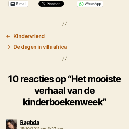
E-mail
WhatsApp
←
Kindervriend
→
De dagen in villa africa
10 reacties op “Het mooiste
verhaal van de
kinderboekenweek”
zegt:
Raghda
15/10/2011 om 6:27 am