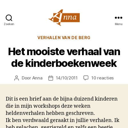
Zoeken
Menu
Anna
van
Categorieën
VERHALEN VAN DE BERG
Praag
Het mooiste verhaal van
de kinderboekenweek
op
Door
Anna
14/10/2011
10 reacties
Berichtauteur
Berichtdatum
Het
mooist
verhaa
Dit is een brief aan de bijna duizend kinderen
van
die in mijn workshops deze weken
de
heldenverhalen hebben geschreven.
kinder
Ik ben verdwaald geraakt in jullie verhalen. Ik
heb gelachen, gegriezeld en zelfs een beetje