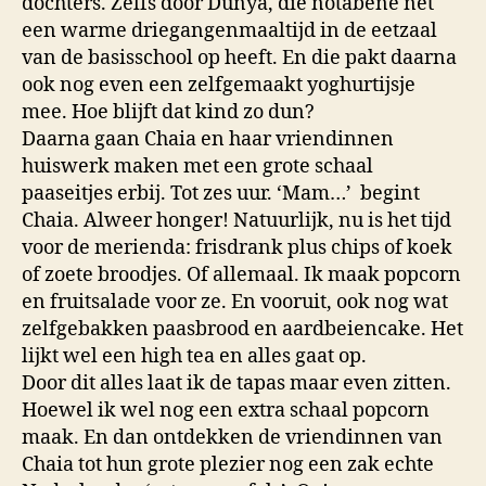
dochters. Zelfs door Dunya, die notabene net
een warme driegangenmaaltijd in de eetzaal
van de basisschool op heeft. En die pakt daarna
ook nog even een zelfgemaakt yoghurtijsje
mee. Hoe blijft dat kind zo dun?
Daarna gaan Chaia en haar vriendinnen
huiswerk maken met een grote schaal
paaseitjes erbij. Tot zes uur. ‘Mam…’ begint
Chaia. Alweer honger! Natuurlijk, nu is het tijd
voor de merienda: frisdrank plus chips of koek
of zoete broodjes. Of allemaal. Ik maak popcorn
en fruitsalade voor ze. En vooruit, ook nog wat
zelfgebakken paasbrood en aardbeiencake. Het
lijkt wel een high tea en alles gaat op.
Door dit alles laat ik de tapas maar even zitten.
Hoewel ik wel nog een extra schaal popcorn
maak. En dan ontdekken de vriendinnen van
Chaia tot hun grote plezier nog een zak echte