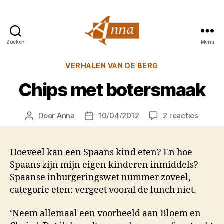
Zoeken
Menu
Anna
van
Categorieën
VERHALEN VAN DE BERG
Praag
Chips met botersmaak
op
Door
Anna
10/04/2012
2 reacties
Berichtauteur
Berichtdatum
Chips
met
boters
Hoeveel kan een Spaans kind eten? En hoe
Spaans zijn mijn eigen kinderen inmiddels?
Spaanse inburgeringswet nummer zoveel,
categorie eten: vergeet vooral de lunch niet.
‘Neem allemaal een voorbeeld aan Bloem en