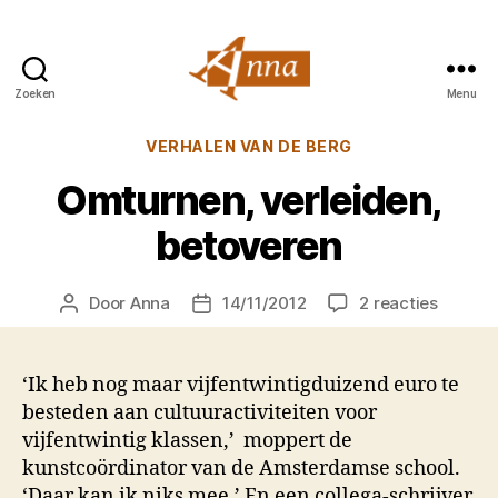
Zoeken
Menu
Anna
van
Categorieën
VERHALEN VAN DE BERG
Praag
Omturnen, verleiden,
betoveren
op
Door
Anna
14/11/2012
2 reacties
Berichtauteur
Berichtdatum
Omturn
verleid
betove
‘Ik heb nog maar vijfentwintigduizend euro te
besteden aan cultuuractiviteiten voor
vijfentwintig klassen,’ moppert de
kunstcoördinator van de Amsterdamse school.
‘Daar kan ik niks mee.’ En een collega-schrijver