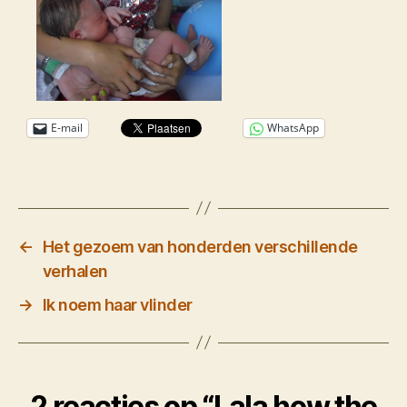
E-mail
WhatsApp
←
Het gezoem van honderden verschillende
verhalen
→
Ik noem haar vlinder
2 reacties op “Lala how the