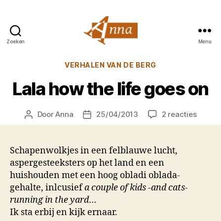
Zoeken
Menu
Anna
van
Categorieën
VERHALEN VAN DE BERG
Praag
Lala how the life goes on
op
Door
Anna
25/04/2013
2 reacties
Berichtauteur
Berichtdatum
Lala
how
the
Schapenwolkjes in een felblauwe lucht,
life
aspergesteeksters op het land en een
goes
huishouden met een hoog obladi oblada-
on
gehalte, inlcusief
a couple of kids -and cats-
running in the yard
…
Ik sta erbij en kijk ernaar.