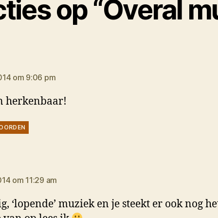
cties op “Overal m
gt:
014 om 9:06 pm
n herkenbaar!
OORDEN
gt:
014 om 11:29 am
ig, ‘lopende’ muziek en je steekt er ook nog he