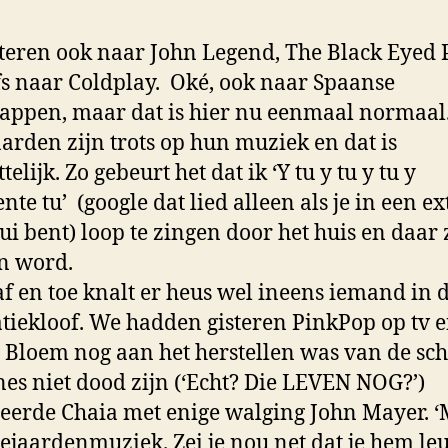
steren ook naar John Legend, The Black Eyed 
fs naar Coldplay. Oké, ook naar Spaanse
appen, maar dat is hier nu eenmaal normaal
arden zijn trots op hun muziek en dat is
elijk. Zo gebeurt het dat ik ‘Y tu y tu y tu y
nte tu’ (google dat lied alleen als je in een e
bui bent) loop te zingen door het huis en daar 
an word.
f en toe knalt er heus wel ineens iemand in 
tiekloof. We hadden gisteren PinkPop op tv 
l Bloem nog aan het herstellen was van de sc
nes niet dood zijn (‘Echt? Die LEVEN NOG?’)
eerde Chaia met enige walging John Mayer. 
 bejaardenmuziek. Zei je nou net dat je hem le