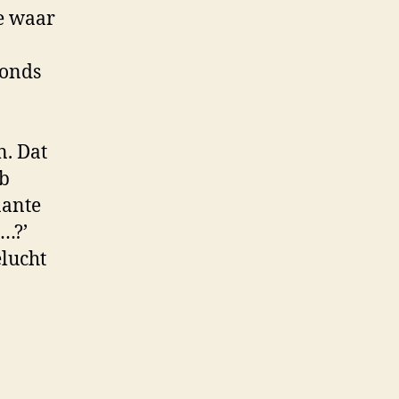
je waar
vonds
n. Dat
eb
nante
s…?’
elucht