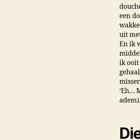
douche
een do
wakker
uit me
En ik 
middel
ik ooi
gehaal
missers
‘Eh… M
adem)
Di