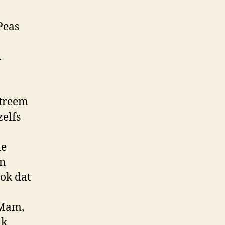
Peas
.
xtreem
zelfs
de
en
hok dat
‘Mam,
uk