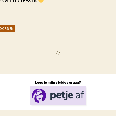
 van op lees ik
OORDEN