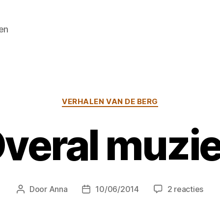
en
Categorieën
VERHALEN VAN DE BERG
veral muzi
op
Door
Anna
10/06/2014
2 reacties
Berichtauteur
Berichtdatum
Over
muz