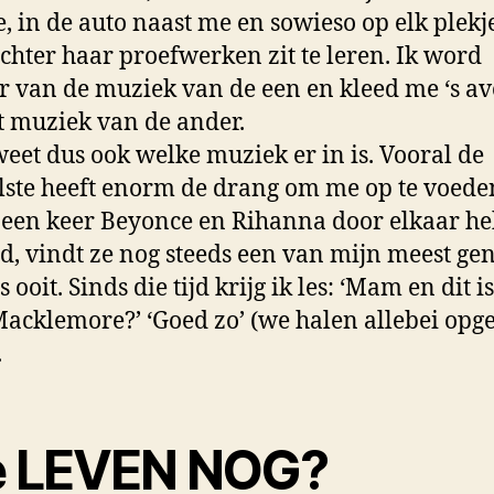
, in de auto naast me en sowieso op elk plek
chter haar proefwerken zit te leren. Ik word
 van de muziek van de een en kleed me ‘s a
t muziek van de ander.
weet dus ook welke muziek er in is. Vooral de
ste heeft enorm de drang om me op te voede
t een keer Beyonce en Rihanna door elkaar h
d, vindt ze nog steeds een van mijn meest ge
 ooit. Sinds die tijd krijg ik les: ‘Mam en dit i
acklemore?’ ‘Goed zo’ (we halen allebei opg
.
e LEVEN NOG?