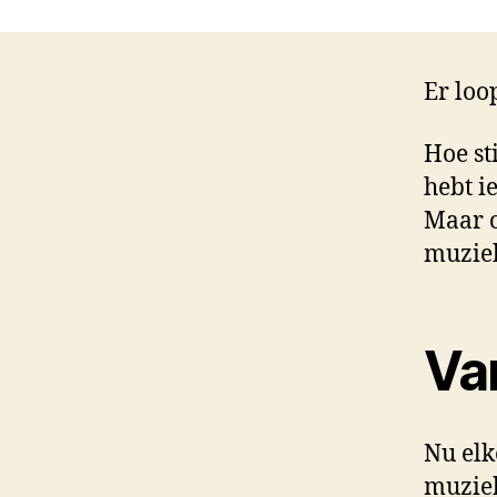
Er loo
Hoe st
hebt i
Maar o
muzie
Va
Nu elk
muziek