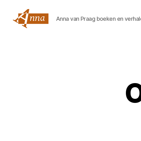
Anna van Praag boeken en verhal
Anna
van
Praag
O