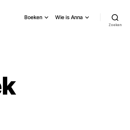
Boeken
Wie is Anna
Zoeken
ek
al
iek