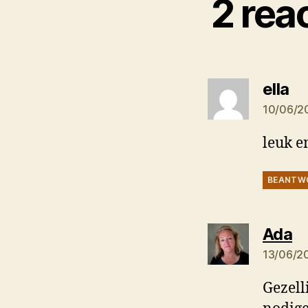
2 rea
ze
ella
10/06/2
leuk e
BEANTW
ze
Ada
13/06/2
Gezell