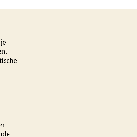
je
en.
tische
er
ende