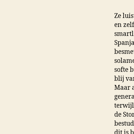
Ze lui
en zel
smartl
Spanja
besmett
solame
softe 
blij v
Maar a
genera
terwij
de Sto
bestud
dit is