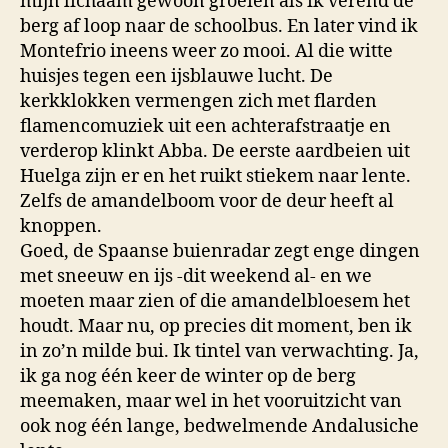
mijn lichaam gewoon groeien als ik verend de
berg af loop naar de schoolbus. En later vind ik
Montefrio ineens weer zo mooi. Al die witte
huisjes tegen een ijsblauwe lucht. De
kerkklokken vermengen zich met flarden
flamencomuziek uit een achterafstraatje en
verderop klinkt Abba. De eerste aardbeien uit
Huelga zijn er en het ruikt stiekem naar lente.
Zelfs de amandelboom voor de deur heeft al
knoppen.
Goed, de Spaanse buienradar zegt enge dingen
met sneeuw en ijs -dit weekend al- en we
moeten maar zien of die amandelbloesem het
houdt. Maar nu, op precies dit moment, ben ik
in zo’n milde bui. Ik tintel van verwachting. Ja,
ik ga nog één keer de winter op de berg
meemaken, maar wel in het vooruitzicht van
ook nog één lange, bedwelmende Andalusiche