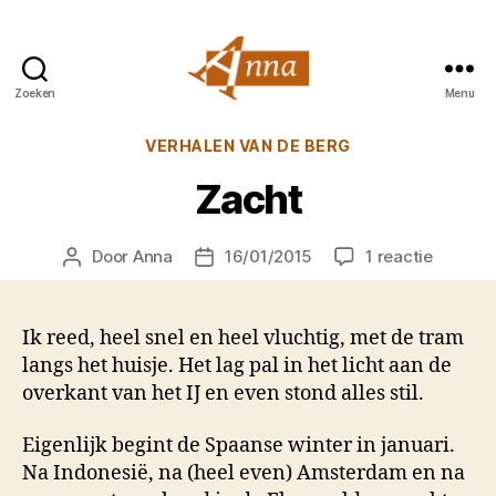
Zoeken
Menu
Anna
van
Categorieën
VERHALEN VAN DE BERG
Praag
Zacht
op
Door
Anna
16/01/2015
1 reactie
Berichtauteur
Berichtdatum
Zacht
Ik reed, heel snel en heel vluchtig, met de tram
langs het huisje. Het lag pal in het licht aan de
overkant van het IJ en even stond alles stil.
Eigenlijk begint de Spaanse winter in januari.
Na Indonesië, na (heel even) Amsterdam en na