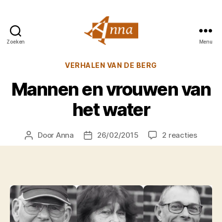
Zoeken
Menu
Anna
van
Categorieën
VERHALEN VAN DE BERG
Praag
Mannen en vrouwen van
het water
op
Door
Anna
26/02/2015
2 reacties
Berichtauteur
Berichtdatum
Manne
en
vrouw
van
het
water