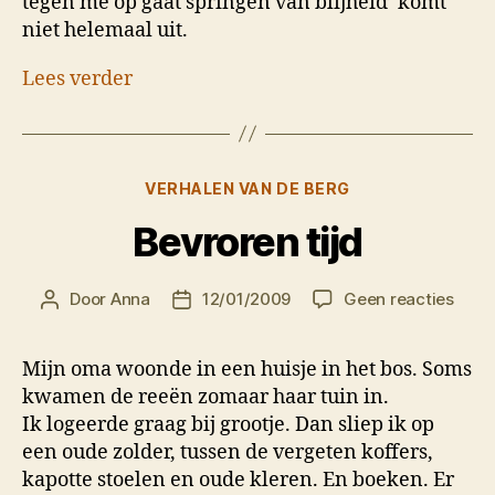
tegen me op gaat springen van blijheid’ komt
niet helemaal uit.
Lees verder
Categorieën
VERHALEN VAN DE BERG
Bevroren tijd
op
Door
Anna
12/01/2009
Geen reacties
Berichtauteur
Berichtdatum
Bevr
tijd
Mijn oma woonde in een huisje in het bos. Soms
kwamen de reeën zomaar haar tuin in.
Ik logeerde graag bij grootje. Dan sliep ik op
een oude zolder, tussen de vergeten koffers,
kapotte stoelen en oude kleren. En boeken. Er