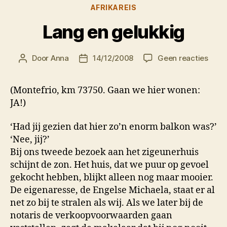
Categorieën
AFRIKAREIS
Lang en gelukkig
op
Door
Anna
14/12/2008
Geen reacties
Berichtauteur
Berichtdatum
Lang
en
(Montefrio, km 73750. Gaan we hier wonen:
geluk
JA!)
‘Had jij gezien dat hier zo’n enorm balkon was?’
‘Nee, jij?’
Bij ons tweede bezoek aan het zigeunerhuis
schijnt de zon. Het huis, dat we puur op gevoel
gekocht hebben, blijkt alleen nog maar mooier.
De eigenaresse, de Engelse Michaela, staat er al
net zo bij te stralen als wij. Als we later bij de
notaris de verkoopvoorwaarden gaan