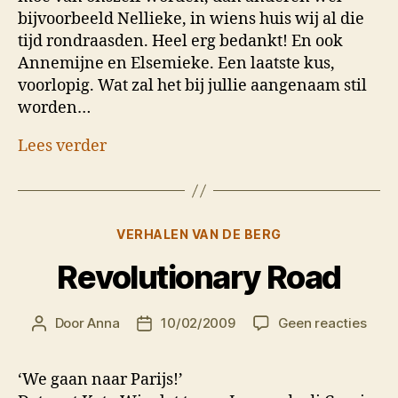
bijvoorbeeld Nellieke, in wiens huis wij al die
tijd rondraasden. Heel erg bedankt! En ook
Annemijne en Elsemieke. Een laatste kus,
voorlopig. Wat zal het bij jullie aangenaam stil
worden…
Lees verder
Categorieën
VERHALEN VAN DE BERG
Revolutionary Road
op
Door
Anna
10/02/2009
Geen reacties
Berichtauteur
Berichtdatum
Revo
Road
‘We gaan naar Parijs!’