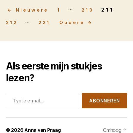
…
Berichten
211
←
Nieuwere
1
210
paginering
…
212
221
Oudere
→
Als eerste mijn stukjes
lezen?
Typ je e-mail...
ABONNEREN
© 2026
Anna van Praag
Omhoog
↑