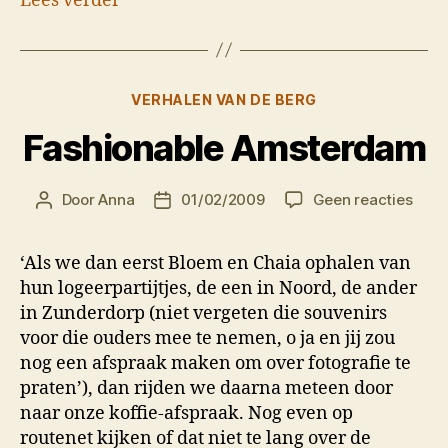
Lees verder
Categorieën
VERHALEN VAN DE BERG
Fashionable Amsterdam
op
Door
Anna
01/02/2009
Geen reacties
Berichtauteur
Berichtdatum
Fash
Ams
‘Als we dan eerst Bloem en Chaia ophalen van
hun logeerpartijtjes, de een in Noord, de ander
in Zunderdorp (niet vergeten die souvenirs
voor die ouders mee te nemen, o ja en jij zou
nog een afspraak maken om over fotografie te
praten’), dan rijden we daarna meteen door
naar onze koffie-afspraak. Nog even op
routenet kijken of dat niet te lang over de