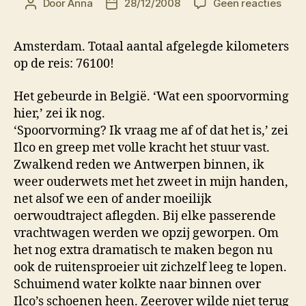
op
Door
Anna
28/12/2008
Geen reacties
Berichtauteur
Berichtdatum
Vert
Onbe
Amsterdam. Totaal aantal afgelegde kilometers
Waar
op de reis: 76100!
Het gebeurde in België. ‘Wat een spoorvorming
hier,’ zei ik nog.
‘Spoorvorming? Ik vraag me af of dat het is,’ zei
Ilco en greep met volle kracht het stuur vast.
Zwalkend reden we Antwerpen binnen, ik
weer ouderwets met het zweet in mijn handen,
net alsof we een of ander moeilijk
oerwoudtraject aflegden. Bij elke passerende
vrachtwagen werden we opzij geworpen. Om
het nog extra dramatisch te maken begon nu
ook de ruitensproeier uit zichzelf leeg te lopen.
Schuimend water kolkte naar binnen over
Ilco’s schoenen heen. Zeerover wilde niet terug