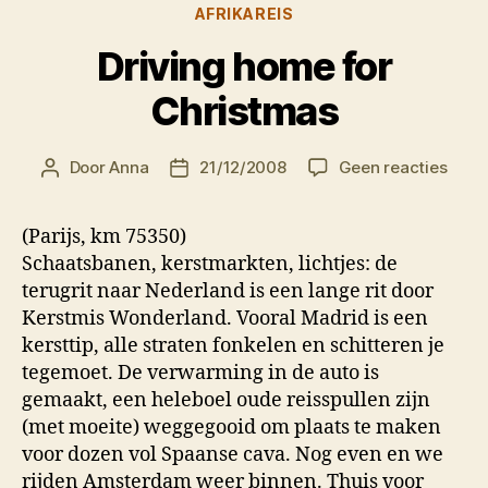
Categorieën
AFRIKAREIS
Driving home for
Christmas
op
Door
Anna
21/12/2008
Geen reacties
Berichtauteur
Berichtdatum
Drivi
hom
(Parijs, km 75350)
for
Schaatsbanen, kerstmarkten, lichtjes: de
Chri
terugrit naar Nederland is een lange rit door
Kerstmis Wonderland. Vooral Madrid is een
kersttip, alle straten fonkelen en schitteren je
tegemoet. De verwarming in de auto is
gemaakt, een heleboel oude reisspullen zijn
(met moeite) weggegooid om plaats te maken
voor dozen vol Spaanse cava. Nog even en we
rijden Amsterdam weer binnen. Thuis voor