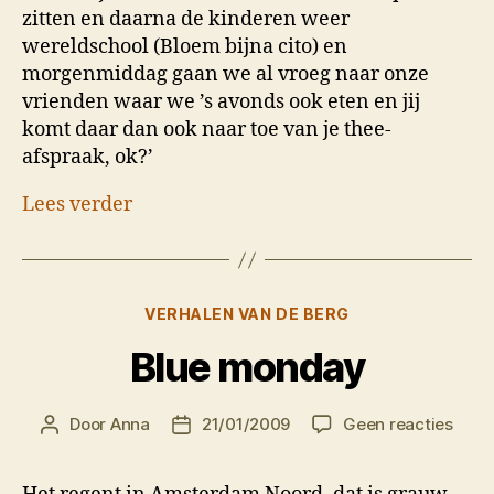
zitten en daarna de kinderen weer
wereldschool (Bloem bijna cito) en
morgenmiddag gaan we al vroeg naar onze
vrienden waar we ’s avonds ook eten en jij
komt daar dan ook naar toe van je thee-
afspraak, ok?’
Lees verder
Categorieën
VERHALEN VAN DE BERG
Blue monday
op
Door
Anna
21/01/2009
Geen reacties
Berichtauteur
Berichtdatum
Blue
mon