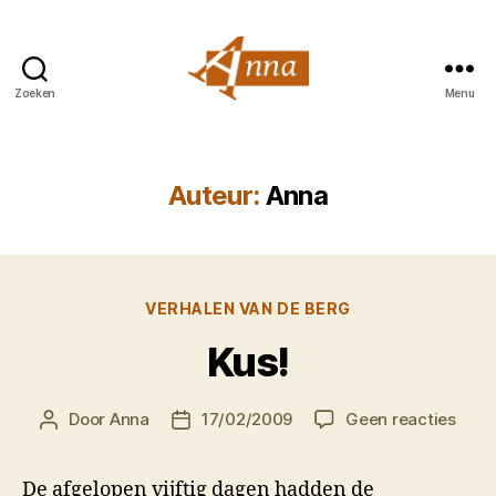
Zoeken
Menu
Anna
van
Praag
Auteur:
Anna
Categorieën
VERHALEN VAN DE BERG
Kus!
op
Door
Anna
17/02/2009
Geen reacties
Berichtauteur
Berichtdatum
Kus!
De afgelopen vijftig dagen hadden de