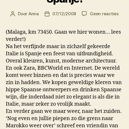
op
Door
Anna
07/12/2008
Geen reacties
Berichtauteur
Berichtdatum
Span
(Malaga, km 73450. Gaan we hier wonen… lees
verder!)
Na het verfijnde maar in zichzelf gekeerde
Italie is Spanje een feest van uitbundigheid.
Overal kleuren, kunst, moderne architectuur.
En ook Zara, BBCWorld en Internet. De wereld
komt weer binnen en dat is precies waar we
zin in hadden. We kopen geweldige kleren van
hippe Spaanse ontwerpers en drinken Spaanse
wijn, die inderdaad niet zo elegant is als die in
Italie, maar zeker zo vrolijk maakt.
En verder gaan we maar weer, naar het zuiden.
‘Nog even en jullie piepen zo die grens naar
Marokko weer over’ schreef een vriendin van