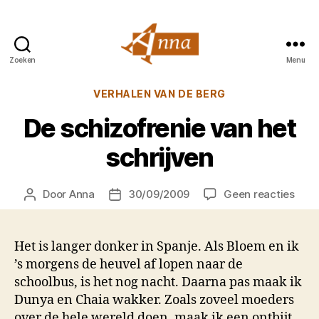
Zoeken
Menu
Anna
van
Categorieën
VERHALEN VAN DE BERG
Praag
De schizofrenie van het
schrijven
op
Door
Anna
30/09/2009
Geen reacties
Berichtauteur
Berichtdatum
De
schi
van
Het is langer donker in Spanje. Als Bloem en ik
het
’s morgens de heuvel af lopen naar de
schr
schoolbus, is het nog nacht. Daarna pas maak ik
Dunya en Chaia wakker. Zoals zoveel moeders
over de hele wereld doen, maak ik een ontbijt