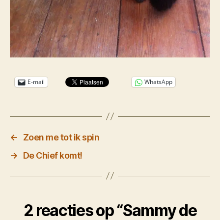
E-mail
WhatsApp
←
Zoen me tot ik spin
→
De Chief komt!
2 reacties op “Sammy de