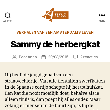
Zoeken
Menu
Anna
van
Categorieën
VERHALEN VAN EEN AMSTERDAMS LEVEN
Praag
Sammy de herbergkat
op
Door
Anna
29/08/2015
2 reacties
Berichtauteur
Berichtdatum
Samm
de
herber
Hij heeft de jeugd gehad van een
straatvechtertje. Van alle tientallen zwerfkatten
in de Spaanse cortijo schopte hij het tot huiskat.
Een kat die nooit moeilijk doet, behalve als ie
alleen thuis is, dan poept hij alles onder. Maar
zolang er mensen in de buurt zijn, is hij de