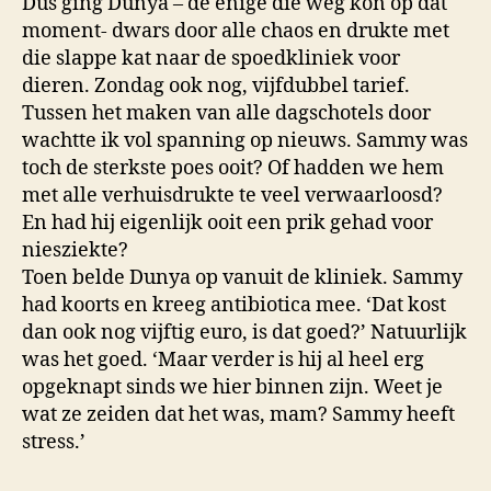
Dus ging Dunya – de enige die weg kon op dat
moment- dwars door alle chaos en drukte met
die slappe kat naar de spoedkliniek voor
dieren. Zondag ook nog, vijfdubbel tarief.
Tussen het maken van alle dagschotels door
wachtte ik vol spanning op nieuws. Sammy was
toch de sterkste poes ooit? Of hadden we hem
met alle verhuisdrukte te veel verwaarloosd?
En had hij eigenlijk ooit een prik gehad voor
niesziekte?
Toen belde Dunya op vanuit de kliniek. Sammy
had koorts en kreeg antibiotica mee. ‘Dat kost
dan ook nog vijftig euro, is dat goed?’ Natuurlijk
was het goed. ‘Maar verder is hij al heel erg
opgeknapt sinds we hier binnen zijn. Weet je
wat ze zeiden dat het was, mam? Sammy heeft
stress.’