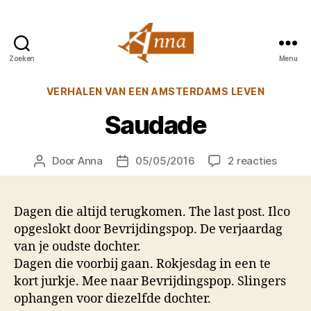
Zoeken
Menu
Anna
van
Categorieën
VERHALEN VAN EEN AMSTERDAMS LEVEN
Praag
Saudade
op
Door
Anna
05/05/2016
2 reacties
Berichtauteur
Berichtdatum
Sauda
Dagen die altijd terugkomen. The last post. Ilco
opgeslokt door Bevrijdingspop. De verjaardag
van je oudste dochter.
Dagen die voorbij gaan. Rokjesdag in een te
kort jurkje. Mee naar Bevrijdingspop. Slingers
ophangen voor diezelfde dochter.