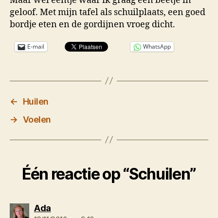
Maar wel eentje waar ik graag een beetje in
geloof. Met mijn tafel als schuilplaats, een goed
bordje eten en de gordijnen vroeg dicht.
E-mail
WhatsApp
←
Huilen
→
Voelen
Één reactie op “Schuilen”
zegt:
Ada