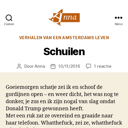
Zoeken
Menu
Anna
van
Categorieën
VERHALEN VAN EEN AMSTERDAMS LEVEN
Praag
Schuilen
op
Door
Anna
10/11/2016
1 reactie
Berichtauteur
Berichtdatum
Schuile
Goeiemorgen schatje zei ik en schoof de
gordijnen open – en weer dicht, het was nog te
donker, je zus en ik zijn nogal van slag omdat
Donald Trump gewonnen heeft.
Met een ruk zat ze overeind en graaide naar
haar telefoon. Whatthefuck, zei ze, whatthefuck