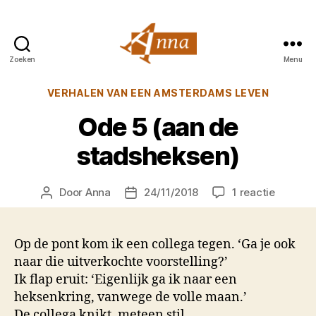
Zoeken
Menu
Anna
van
Categorieën
VERHALEN VAN EEN AMSTERDAMS LEVEN
Praag
Ode 5 (aan de
stadsheksen)
op
Door
Anna
24/11/2018
1 reactie
Berichtauteur
Berichtdatum
Ode
5
(aan
Op de pont kom ik een collega tegen. ‘Ga je ook
de
naar die uitverkochte voorstelling?’
stadshe
Ik flap eruit: ‘Eigenlijk ga ik naar een
heksenkring, vanwege de volle maan.’
De collega knikt, meteen stil.