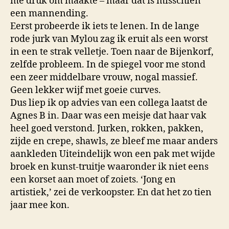
me druk om maakte – maar dat is misschien
een mannending.
Eerst probeerde ik iets te lenen. In de lange
rode jurk van Mylou zag ik eruit als een worst
in een te strak velletje. Toen naar de Bijenkorf,
zelfde probleem. In de spiegel voor me stond
een zeer middelbare vrouw, nogal massief.
Geen lekker wijf met goeie curves.
Dus liep ik op advies van een collega laatst de
Agnes B in. Daar was een meisje dat haar vak
heel goed verstond. Jurken, rokken, pakken,
zijde en crepe, shawls, ze bleef me maar anders
aankleden Uiteindelijk won een pak met wijde
broek en kunst-truitje waaronder ik niet eens
een korset aan moet of zoiets. ‘Jong en
artistiek,’ zei de verkoopster. En dat het zo tien
jaar mee kon.