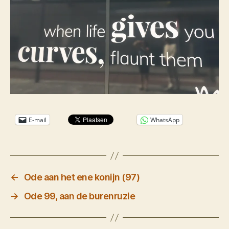
E-mail
WhatsApp
←
Ode aan het ene konijn (97)
→
Ode 99, aan de burenruzie