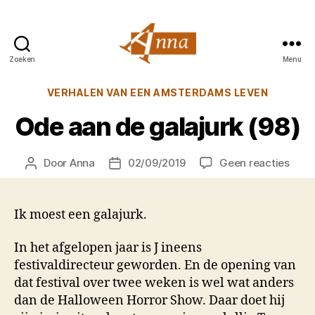
Zoeken
Menu
Anna
van
Categorieën
VERHALEN VAN EEN AMSTERDAMS LEVEN
Praag
Ode aan de galajurk (98)
op
Door
Anna
02/09/2019
Geen reacties
Berichtauteur
Berichtdatum
Ode
aan
de
Ik moest een galajurk.
galaj
(98)
In het afgelopen jaar is J ineens
festivaldirecteur geworden. En de opening van
dat festival over twee weken is wel wat anders
dan de Halloween Horror Show. Daar doet hij