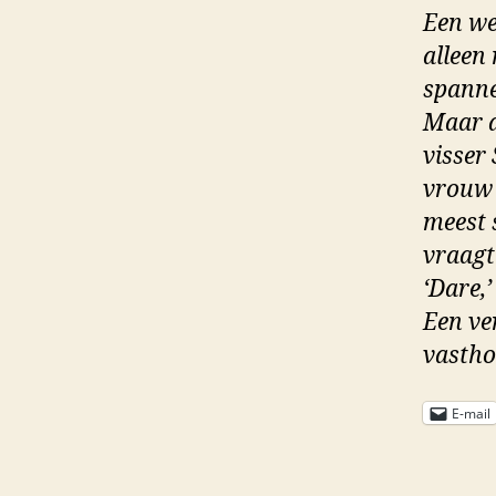
Een we
alleen 
spanne
Maar d
visser
vrouw 
meest 
vraagt
‘Dare,’
Een ve
vastho
E-mail