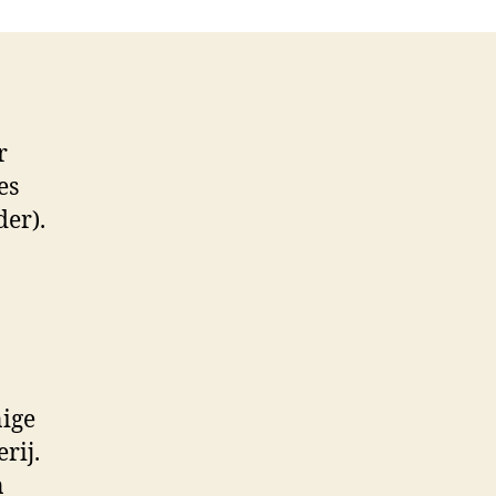
r
es
er).
nige
rij.
n