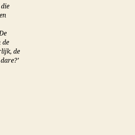
 die
een
 De
n de
ijk, de
 dare?’