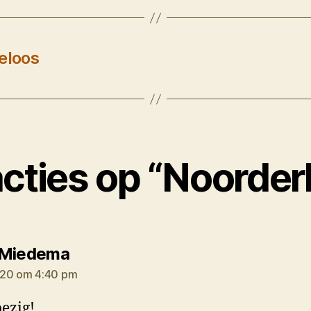
eloos
acties op “Noorderl
zegt:
 Miedema
020 om 4:40 pm
ezig!