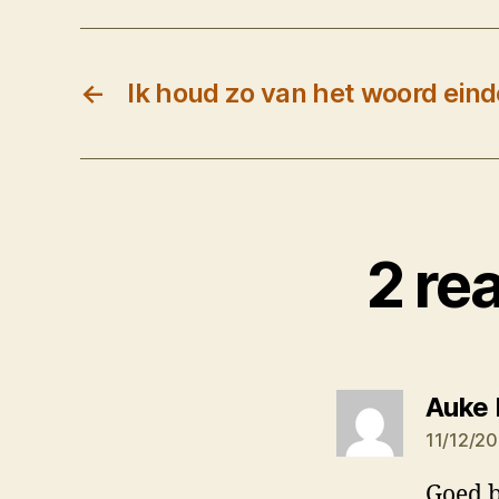
←
Ik houd zo van het woord eind
2 re
Auke
11/12/2
Goed b