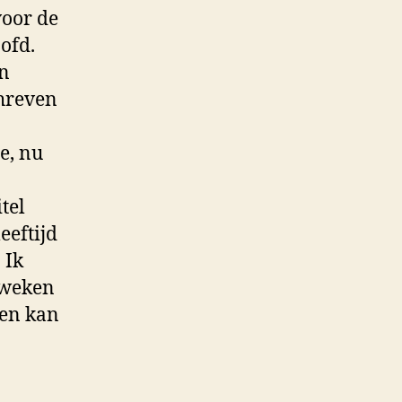
voor de
oofd.
en
chreven
e, nu
tel
eeftijd
 Ik
e weken
den kan