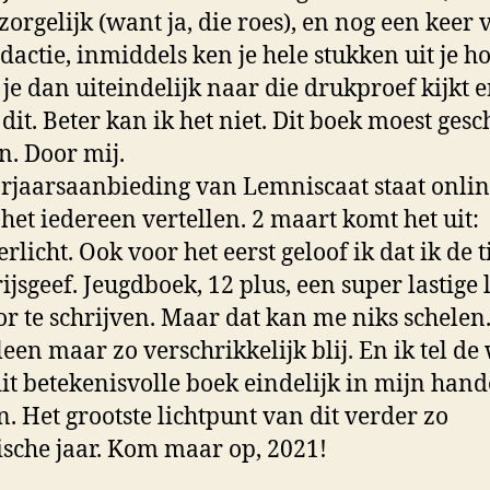
 zorgelijk (want ja, die roes), en nog een keer 
dactie, inmiddels ken je hele stukken uit je h
 je dan uiteindelijk naar die drukproef kijkt 
 dit. Beter kan ik het niet. Dit boek moest ges
. Door mij.
rjaarsaanbieding van Lemniscaat staat onlin
 het iedereen vertellen. 2 maart komt het uit:
licht. Ook voor het eerst geloof ik dat ik de ti
ijsgeef. Jeugdboek, 12 plus, een super lastige l
r te schrijven. Maar dat kan me niks schelen.
leen maar zo verschrikkelijk blij. En ik tel d
dit betekenisvolle
boek eindelijk in mijn han
. Het grootste lichtpunt van dit verder zo
ische jaar. Kom maar op, 2021!