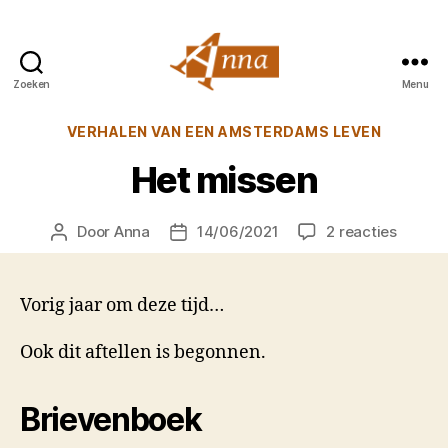
Zoeken
Menu
Anna
van
Categorieën
VERHALEN VAN EEN AMSTERDAMS LEVEN
Praag
Het missen
op
Door
Anna
14/06/2021
2 reacties
Berichtauteur
Berichtdatum
Het
missen
Vorig jaar om deze tijd…
Ook dit aftellen is begonnen.
Brievenboek