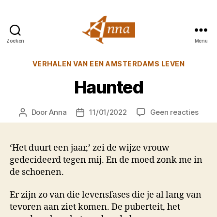
Zoeken
Menu
Anna
van
Categorieën
VERHALEN VAN EEN AMSTERDAMS LEVEN
Praag
Haunted
op
Door
Anna
11/01/2022
Geen reacties
Berichtauteur
Berichtdatum
Haun
‘Het duurt een jaar,’ zei de wijze vrouw
gedecideerd tegen mij. En de moed zonk me in
de schoenen.
Er zijn zo van die levensfases die je al lang van
tevoren aan ziet komen. De puberteit, het