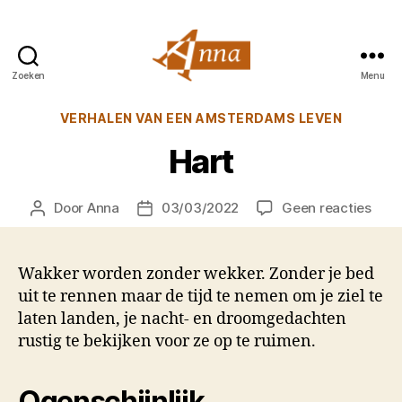
Zoeken
Menu
Anna
van
Categorieën
VERHALEN VAN EEN AMSTERDAMS LEVEN
Praag
Hart
op
Door
Anna
03/03/2022
Geen reacties
Berichtauteur
Berichtdatum
Hart
Wakker worden zonder wekker. Zonder je bed
uit te rennen maar de tijd te nemen om je ziel te
laten landen, je nacht- en droomgedachten
rustig te bekijken voor ze op te ruimen.
Ogenschijnlijk