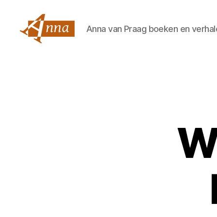
Anna van Praag boeken en verhal
Anna
van
Praag
We