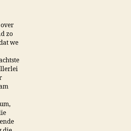
 over
nd zo
 dat we
achtste
llerlei
r
wam
ium,
die
rende
 die