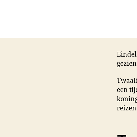
Eindel
gezien
Twaalf
een ti
koning
reizen