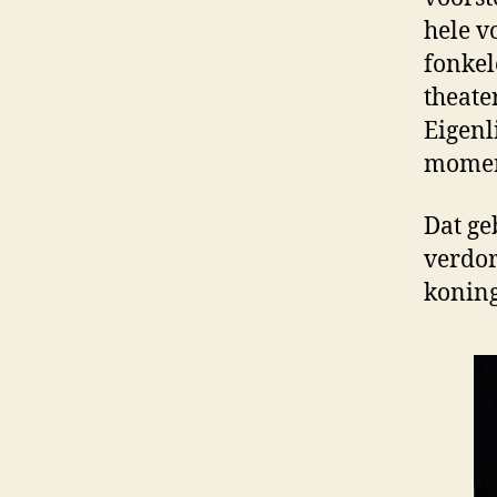
hele v
fonkel
theate
Eigenl
moment
Dat ge
verdor
konin