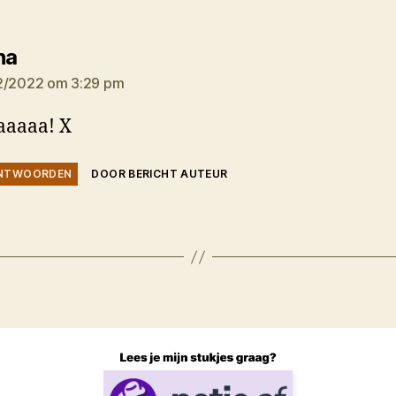
zegt:
na
2/2022 om 3:29 pm
aaaaa! X
NTWOORDEN
DOOR BERICHT AUTEUR