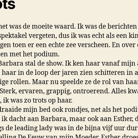
ots
 het was de moeite waard. Ik was de berichten
 spektakel vergeten, dus ik was echt als een ki
gen toen er een echte zee verscheen. En over
en met het podium.
arbara stal de show. Ik ken haar vanaf mijn 
 haar in de loop der jaren zien schitteren in a
ige rollen. Maar nu speelde ze de rol van haa
 Sterk, ervaren, grappig, ontroerend. Alles k
 ik was zo trots op haar.
draaide mijn bed ook rondjes, net als het pod
l ik dacht aan Barbara, maar ook aan Esther, 
s de leading lady was in de
bijna vijf
uur du
elling De Eeuw van mijn Moeder. Esther droeg