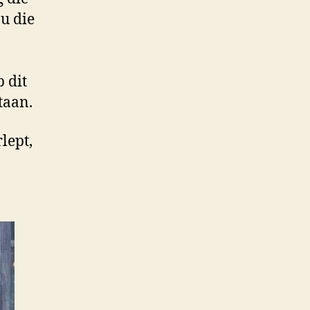
u die
 dit
taan.
lept,