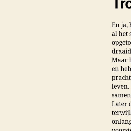
Tr
En ja,
al het
opgeto
draaid
Maar B
en heb
pracht
leven.
samen,
Later 
terwij
onlang
voorst