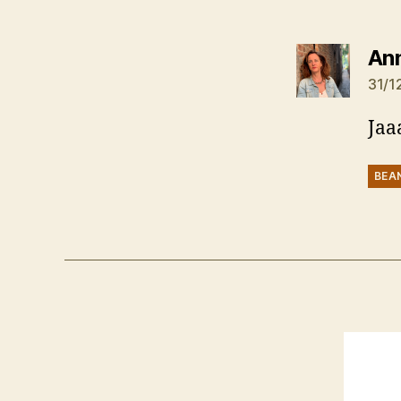
An
31/1
Jaa
BEA