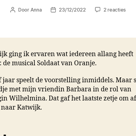
op
Door
Anna
23/12/2022
2 reacties
Berichtauteur
Berichtdatum
We
zijn
alle
koni
ijk ging ik ervaren wat iedereen allang heeft
: de musical Soldaat van Oranje.
 jaar speelt de voorstelling inmiddels. Maar 
jdje met mijn vriendin Barbara in de rol van
in Wilhelmina. Dat gaf het laatste zetje om af
 naar Katwijk.