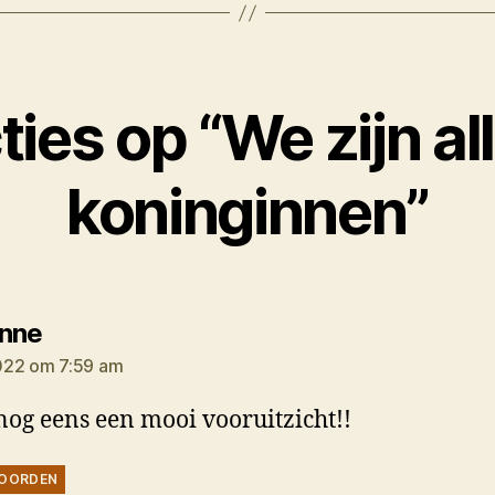
ties op “We zijn a
koninginnen”
zegt:
nne
022 om 7:59 am
 nog eens een mooi vooruitzicht!!
OORDEN