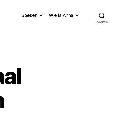
Boeken
Wie is Anna
Zoeken
aal
n