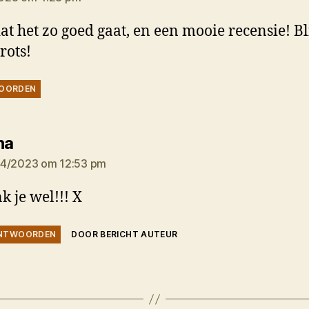
at het zo goed gaat, en een mooie recensie! Bl
trots!
OORDEN
zegt:
na
4/2023 om 12:53 pm
k je wel!!! X
NTWOORDEN
DOOR BERICHT AUTEUR