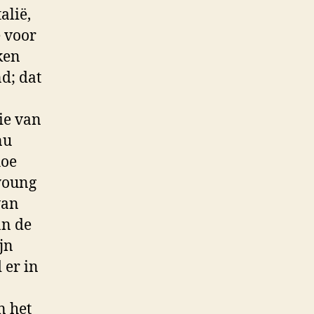
alië,
e voor
ken
d; dat
ie van
nu
hoe
 young
van
an de
jn
 er in
n het