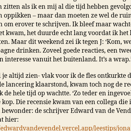
 zitten als ik en mij al die tijd hebben gevolg
 oppikken – maar dan moeten ze wel de rui
 om erover te schrijven. Ik bleef maar wach
et kwam, het duurde echt lang voordat ik het 
ten. Maar dit weekend zei ik tegen J: ‘Kom, w
gne drinken. Zoveel goede reacties, een twe
n interesse vanuit het buitenland. It’s a wrap.
 je altijd zien- vlak voor ik de fles ontkurkte d
de lancering klaarstond, kwam toch nog de re
k de hele tijd op wachtte. ‘Zo teder en ingevoel
 kop. Die recensie kwam van een collega die 
bewonder: de schrijver Edward van de Vend
at hier:
//edwardvandevendel.vercel.app/leestips/jona