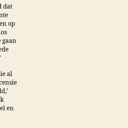
d dat
mte
ten op
los
e gaan
ede
’
ie al
censie
d,’
ik
el en