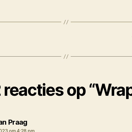
 reacties op “Wra
zegt:
van Praag
023 om 4:28 pm