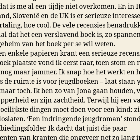
dat is me al een tijdje niet overkomen. En in It
and, Slovenië en de UK is er serieuze interess
rtaling, hoe cool. De vele recensies benadruk
al dat het een verslavend boek is, zo spannen
 geheim van het boek per se wil weten.
en enkele papieren krant een serieuze recens
oek plaatste vond ik eerst raar, toen stom en 
 nog maar jammer. Ik snap hoe het werkt en 
s de ruimte is voor jeugdboeken – laat staan
 maar toch. Ik ben zo van Jona gaan houden, 
apperheid en zijn zachtheid. Terwijl hij een v
oeilijkste dingen moet doen voor een kind: zi
loslaten. ‘Een indringende jeugdroman’ stond
biedingsfolder. Ik dacht dat juist die paar
enten van kranten die ongeveer net zo lang i