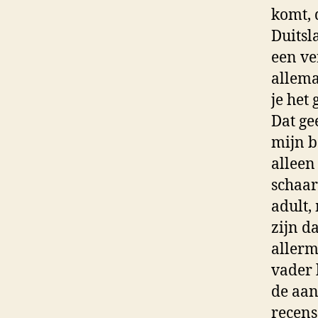
komt, 
Duitsl
een ve
allema
je het
Dat ge
mijn b
alleen
schaar
adult,
zijn d
allerm
vader 
de aan
recens