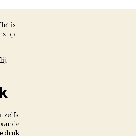
Het is
ns op
ij.
k
 zelfs
waar de
de druk