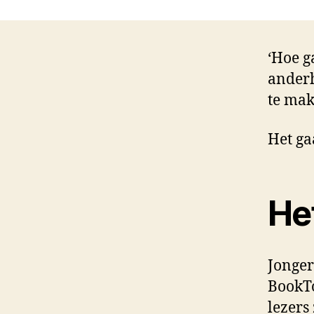
‘Hoe g
anderh
te mak
Het ga
He
Jonger
BookTo
lezers