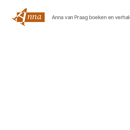
Anna van Praag boeken en verhal
Anna
van
Praag