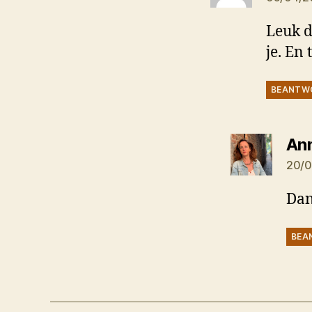
Leuk d
je. En 
BEANTW
An
20/0
Dan
BEA