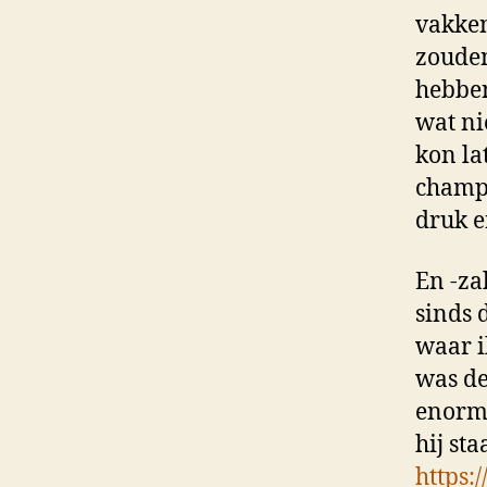
vakken
zouden
hebben
wat ni
kon la
champa
druk e
En -zal
sinds 
waar i
was de
enorm 
hij sta
https: