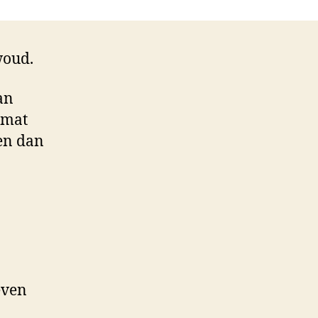
woud.
an
gmat
en dan
even