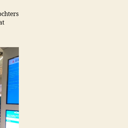
ochters
at