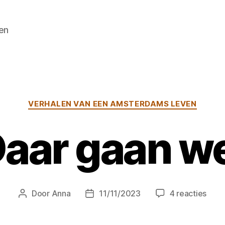
en
Categorieën
VERHALEN VAN EEN AMSTERDAMS LEVEN
aar gaan w
op
Door
Anna
11/11/2023
4 reacties
Berichtauteur
Berichtdatum
Daar
gaan