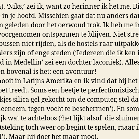
. ‘Niks,’ zei ik, want zo herinner ik het me. D
 in je hoofd. Misschien gaat dat nu anders da
en geleden door het oerwoud trok. Ik heb me i
voorgenomen ontspannen te blijven. Niet str
bussen niet rijden, als de hostels raar uitpakk
lers zijn of enge steden (‘Iedereen die ik ken 
d in Medellin’ zei een dochter laconiek). Alles
 en bovenal is het: een avontuur!
nooit in Latijns Amerika en ik vind dat hij het
et treedt. Soms een beetje te perfectionistisch 
kjes silica gel gekocht om de computer, stel da
eneem, tegen vocht te beschermen’). En som
k wat te achteloos (‘het lijkt alsof
die sluime
tsteking toch weer op begint te spelen, maar i
l’). Maar hij doet het maar mooi.