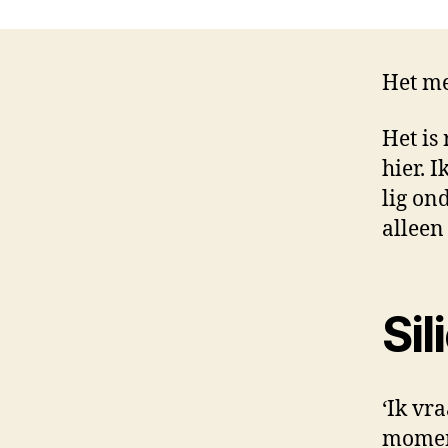
Het me
Het is
hier. 
lig on
alleen
Sil
‘Ik vr
moment