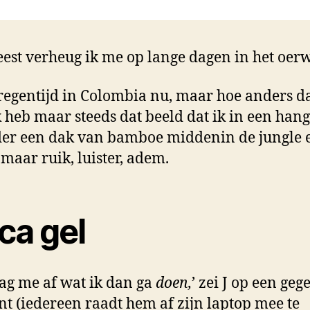
we!
est verheug ik me op lange dagen in het oer
 regentijd in Colombia nu, maar hoe anders d
Ik heb maar steeds dat beeld dat ik in een han
der een dak van bamboe middenin de jungle 
 maar ruik, luister, adem.
ica gel
aag me af wat ik dan ga
doen,
’ zei J op een geg
 (iedereen raadt hem af zijn laptop mee te