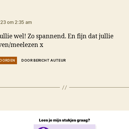
zegt:
023 om 2:35 am
ullie wel! Zo spannend. En fijn dat jullie
ven/meelezen x
OORDEN
DOOR BERICHT AUTEUR