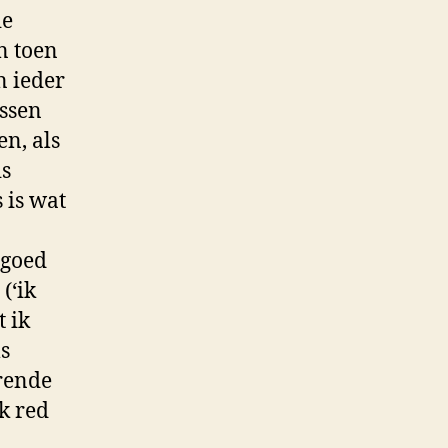
ie
n toen
n ieder
essen
en, als
is
 is wat
 goed
(‘ik
t ik
s
rende
k red