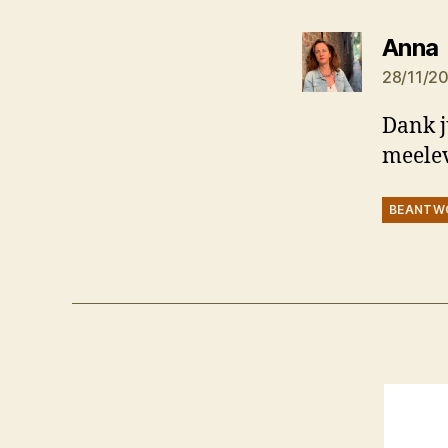
Anna
28/11/2
Dank j
meele
BEANTW