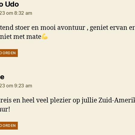
zegt:
o Udo
23 om 8:32 am
tend stoer en mooi avontuur , geniet ervan e
 niet met mate
OORDEN
zegt:
le
23 om 9:23 am
reis en heel veel plezier op jullie Zuid-Amer
uur!
OORDEN