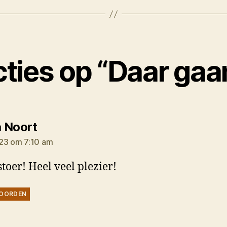
cties op “Daar gaa
zegt:
 Noort
23 om 7:10 am
stoer! Heel veel plezier!
OORDEN