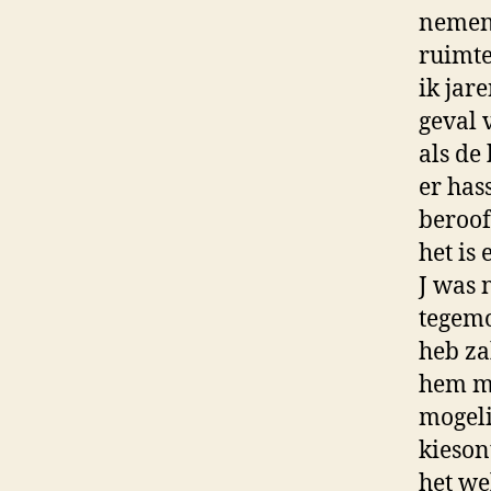
nemen)
ruimte
ik jar
geval 
als de 
er hass
beroof
het is
J was 
tegemo
heb za
hem me
mogelij
kieson
het we