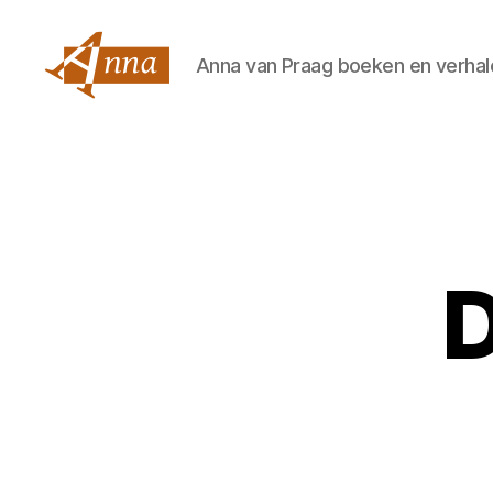
Anna van Praag boeken en verhal
Anna
van
Praag
D