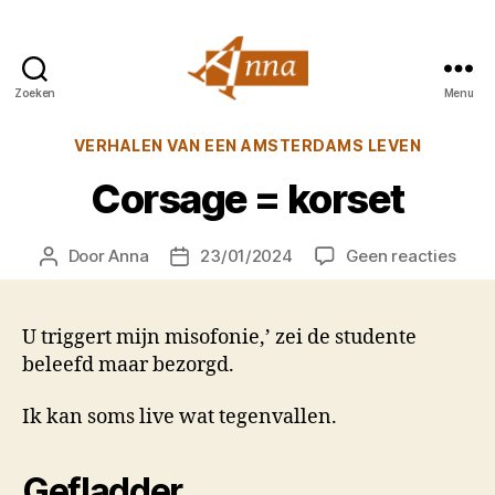
Zoeken
Menu
Anna
van
Categorieën
VERHALEN VAN EEN AMSTERDAMS LEVEN
Praag
Corsage = korset
op
Door
Anna
23/01/2024
Geen reacties
Berichtauteur
Berichtdatum
Cors
=
kors
U triggert mijn misofonie,’ zei de studente
beleefd maar bezorgd.
Ik kan soms live wat tegenvallen.
Gefladder