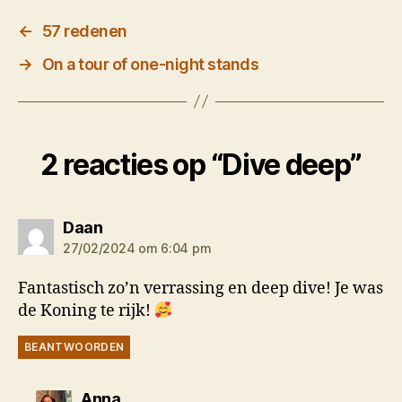
←
57 redenen
→
On a tour of one-night stands
2 reacties op “Dive deep”
zegt:
Daan
27/02/2024 om 6:04 pm
Fantastisch zo’n verrassing en deep dive! Je was
de Koning te rijk!
BEANTWOORDEN
zegt:
Anna