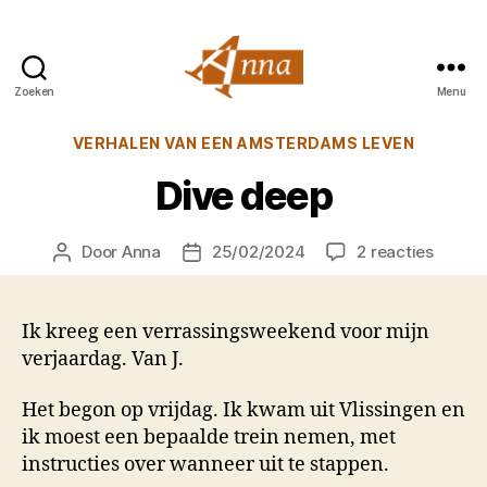
Zoeken
Menu
Anna
van
Categorieën
VERHALEN VAN EEN AMSTERDAMS LEVEN
Praag
Dive deep
op
Door
Anna
25/02/2024
2 reacties
Berichtauteur
Berichtdatum
Dive
deep
Ik kreeg een verrassingsweekend voor mijn
verjaardag. Van J.
Het begon op vrijdag. Ik kwam uit Vlissingen en
ik moest een bepaalde trein nemen, met
instructies over wanneer uit te stappen.