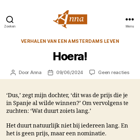
Zoeken
Menu
Anna
van
Categorieën
VERHALEN VAN EEN AMSTERDAMS LEVEN
Praag
Hoera!
op
Door
Anna
09/06/2024
Geen reacties
Berichtauteur
Berichtdatum
Hoer
‘Dus,’ zegt mijn dochter, ‘dit was de prijs die je
in Spanje al wilde winnen?’ Om vervolgens te
zuchten: ‘Wat duurt zoiets lang.’
Het duurt natuurlijk niet bij iedereen lang. En
het is geen prijs, maar een nominatie.