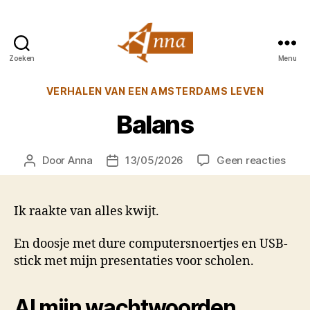
Zoeken
Menu
Anna
van
Categorieën
VERHALEN VAN EEN AMSTERDAMS LEVEN
Praag
Balans
op
Door
Anna
13/05/2026
Geen reacties
Berichtauteur
Berichtdatum
Bala
Ik raakte van alles kwijt.
En doosje met dure computersnoertjes en USB-
stick met mijn presentaties voor scholen.
Al mijn wachtwoorden