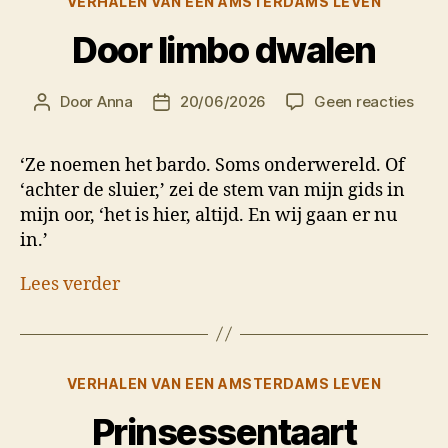
VERHALEN VAN EEN AMSTERDAMS LEVEN
Door limbo dwalen
op
Door
Anna
20/06/2026
Geen reacties
Berichtauteur
Berichtdatum
Door
limb
‘Ze noemen het bardo. Soms onderwereld. Of
dwal
‘achter de sluier,’ zei de stem van mijn gids in
mijn oor, ‘het is hier, altijd. En wij gaan er nu
in.’
Lees verder
Categorieën
VERHALEN VAN EEN AMSTERDAMS LEVEN
Prinsessentaart