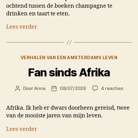
ochtend tussen de boeken champagne te
drinken en taart te eten.
Lees verder
Categorieën
VERHALEN VAN EEN AMSTERDAMS LEVEN
Fan sinds Afrika
op
Door
Anna
08/07/2026
4 reacties
Berichtauteur
Berichtdatum
Fan
sinds
Afrika. Ik heb er dwars doorheen gereisd, twee
Afrika
van de mooiste jaren van mijn leven.
Lees verder