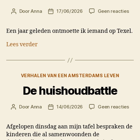
op
Door
Anna
17/06/2026
Geen reacties
Berichtauteur
Berichtdatum
Prin
Een jaar geleden ontmoette ik iemand op Texel.
Lees verder
Categorieën
VERHALEN VAN EEN AMSTERDAMS LEVEN
De huishoudbattle
op
Door
Anna
14/06/2026
Geen reacties
Berichtauteur
Berichtdatum
De
huis
Afgelopen dinsdag aan mijn tafel bespraken de
kinderen die al samenwoonden de