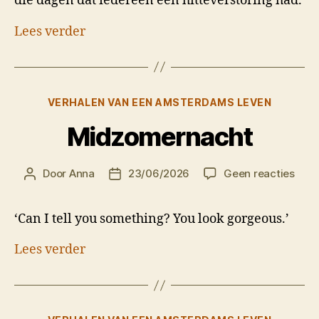
die dagen dat iedereen een hitteverstoring had.
Lees verder
Categorieën
VERHALEN VAN EEN AMSTERDAMS LEVEN
Midzomernacht
op
Door
Anna
23/06/2026
Geen reacties
Berichtauteur
Berichtdatum
Midz
‘Can I tell you something? You look gorgeous.’
Lees verder
Categorieën