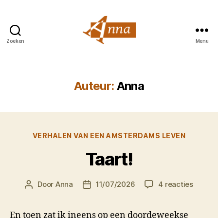
Zoeken
Menu
Anna
van
Praag
Auteur:
Anna
Categorieën
VERHALEN VAN EEN AMSTERDAMS LEVEN
Taart!
op
Door
Anna
11/07/2026
4 reacties
Berichtauteur
Berichtdatum
Taart!
En toen zat ik ineens op een doordeweekse