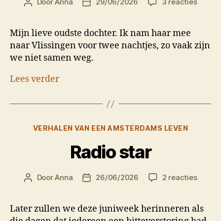
op
Door
Anna
29/06/2026
3 reacties
Berichtauteur
Berichtdatum
Met
steeds
Mijn lieve oudste dochter. Ik nam haar mee
langer
naar Vlissingen voor twee nachtjes, zo vaak zijn
armen
we niet samen weg.
Lees verder
Categorieën
VERHALEN VAN EEN AMSTERDAMS LEVEN
Radio star
op
Door
Anna
26/06/2026
2 reacties
Berichtauteur
Berichtdatum
Radio
star
Later zullen we deze juniweek herinneren als