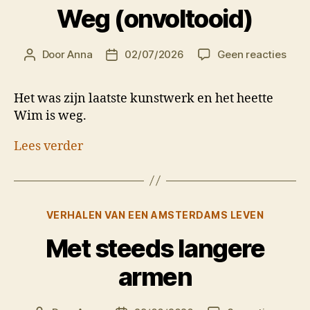
Weg (onvoltooid)
op
Door
Anna
02/07/2026
Geen reacties
Berichtauteur
Berichtdatum
Weg
(onv
Het was zijn laatste kunstwerk en het heette
Wim is weg.
Lees verder
Categorieën
VERHALEN VAN EEN AMSTERDAMS LEVEN
Met steeds langere
armen