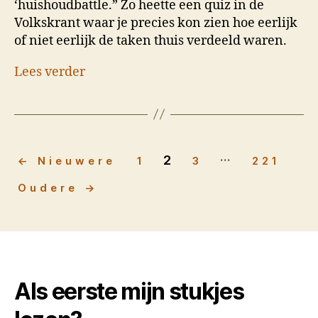
‘huishoudbattle.” Zo heette een quiz in de
Volkskrant waar je precies kon zien hoe eerlijk
of niet eerlijk de taken thuis verdeeld waren.
Lees verder
…
Berichten
2
←
Nieuwere
1
3
221
paginering
Oudere
→
Als eerste mijn stukjes